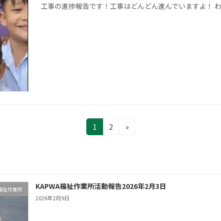
工事の進捗報告です！工事はどんどん進んでいますよ！ 
固
固
1
2
»
定
定
ペ
ペ
ー
ー
ジ
ジ
KAPWA福祉作業所活動報告2026年2月3日
A福祉作業所
2026年2月9日