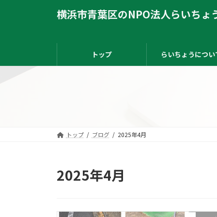
コ
ナ
横浜市青葉区のNPO法人らいちょ
ン
ビ
テ
ゲ
ン
ー
ツ
シ
へ
ョ
トップ
らいちょうについ
ス
ン
キ
に
ッ
移
プ
動
トップ
ブログ
2025年4月
2025年4月