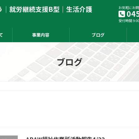
う｜就労継続支援B型｜生活介護
お気軽にお問
04
受付時間 9:00
て
事業内容
ブログ
ブログ
ARAW福祉作業所活動報告4/22