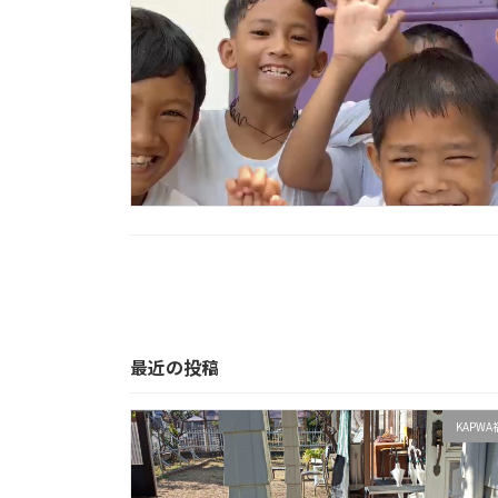
投
稿
の
最近の投稿
ペ
ー
KAPW
ジ