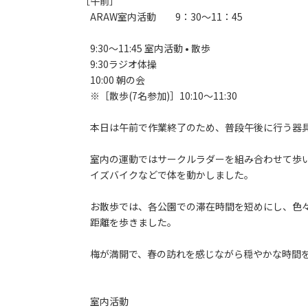
［午前］
新
日
ARAW室内活動 9：30〜11：45
時
:
9:30〜11:45 室内活動 • 散歩
9:30ラジオ体操
10:00 朝の会
※［散歩(7名参加)］10:10〜11:30
本日は午前で作業終了のため、普段午後に行う器具
室内の運動ではサークルラダーを組み合わせて歩い
イズバイクなどで体を動かしました。
お散歩では、各公園での滞在時間を短めにし、色々
距離を歩きました。
梅が満開で、春の訪れを感じながら穏やかな時間を過ご
室内活動