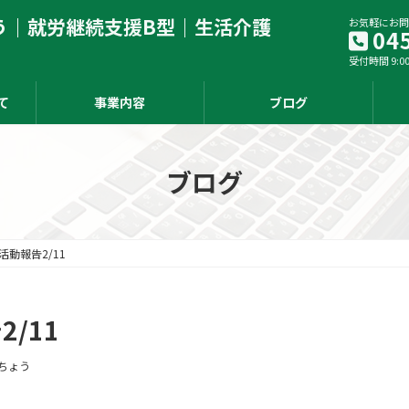
う｜就労継続支援B型｜生活介護
お気軽にお問
04
受付時間 9:00
て
事業内容
ブログ
ブログ
活動報告2/11
/11
ちょう