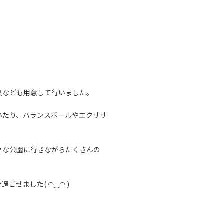
なども用意して行いました。
たり、バランスボールやエクササ
な公園に行きながらたくさんの
せました( ◠‿◠ )