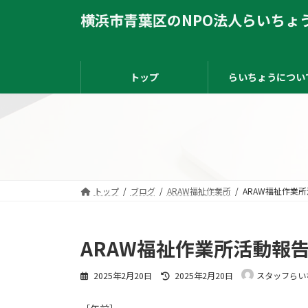
コ
ナ
横浜市青葉区のNPO法人らいちょ
ン
ビ
テ
ゲ
ン
ー
ツ
シ
へ
ョ
トップ
らいちょうについ
ス
ン
キ
に
ッ
移
プ
動
トップ
ブログ
ARAW福祉作業所
ARAW福祉作業所
ARAW福祉作業所活動報告2
最
2025年2月20日
2025年2月20日
スタッフらい
終
更